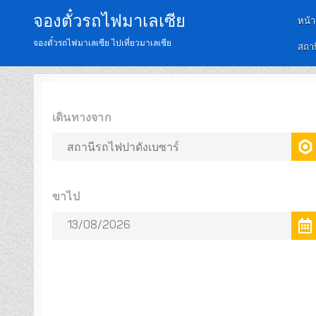
จองตั๋วรถไฟมาเลเซีย
หน้
จองตั๋วรถไฟมาเลเซีย ไปเที่ยวมาเลเซีย
สถาน