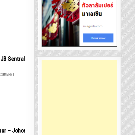
จอง
ตั๋ว
รถไฟ
ปา
ดัง
เบ
ซาร์
–
บัต
เต
อร์เวิร์ท
JB Sentral
ON
A COMMENT
รถไฟ
มาเลเซีย
PADANG
BESAR
–
JB
SENTRAL
เริ่ม
ให้
บริการ
1
มกราคม
2569
ur – Johor