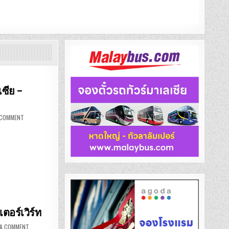
ซีย –
ON
A COMMENT
วิธี
นั่ง
รถไฟ
ข้าม
ชายแดน
มาเลเซีย
–
สิงคโปร์
ตอร์เวิร์ท
ON
 A COMMENT