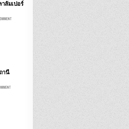
ลาลัมเปอร์
ON
 COMMENT
ตาราง
รถไฟ
ปา
ดัง
เบ
ซาร์
–
กัวลาลัมเปอร์
2568
ถานี
ON
COMMENT
รถไฟ
ETS
มาเลเซีย
เปิด
วิ่ง
ถึง
สถานี
SEGAMAT