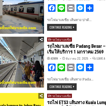
o
F
Li
P
M
S
k
a
n
ri
es
h
รถไฟมาเลเซีย เส้นทาง ปาดั…
c
e
n
se
ar
CONTINUE READING
e
t
n
e
b
g
Posted
รถไฟมาเลเซีย
o
er
in
รถไฟมาเลเซีย Padang Besar – 
เริ่มให้บริการ 1 มกราคม 2569
o
ADMIN
ธันวาคม 22, 2025
LEAVE 
k
F
Li
P
M
S
a
n
ri
es
h
รถไฟมาเลเซีย เส้นทาง Pada…
c
e
n
se
ar
CONTINUE READING
e
t
n
e
b
g
Posted
รถไฟมาเลเซีย
in
รถไฟ ETS3 เส้นทาง Kuala Lump
o
er