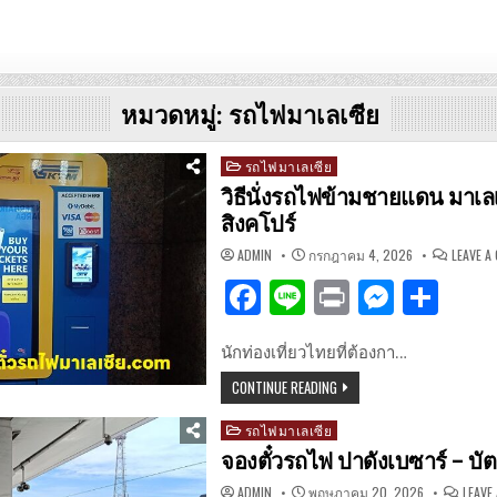
หมวดหมู่:
รถไฟมาเลเซีย
Posted
รถไฟมาเลเซีย
in
วิธีนั่งรถไฟข้ามชายแดน มาเลเ
สิงคโปร์
ADMIN
กรกฎาคม 4, 2026
LEAVE 
F
Li
P
M
S
a
n
ri
es
h
นักท่องเที่ยวไทยที่ต้องกา…
c
e
n
se
ar
CONTINUE READING
e
t
n
e
b
g
Posted
รถไฟมาเลเซีย
in
จองตั๋วรถไฟ ปาดังเบซาร์ – บัตเ
o
er
ADMIN
พฤษภาคม 20, 2026
LEAVE