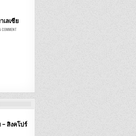
มาเลเซีย
ON
 A COMMENT
รีวิว
นั่ง
รถไฟ
หาดใหญ่
–
ปีนัง
มาเลเซีย
 – สิงคโปร์