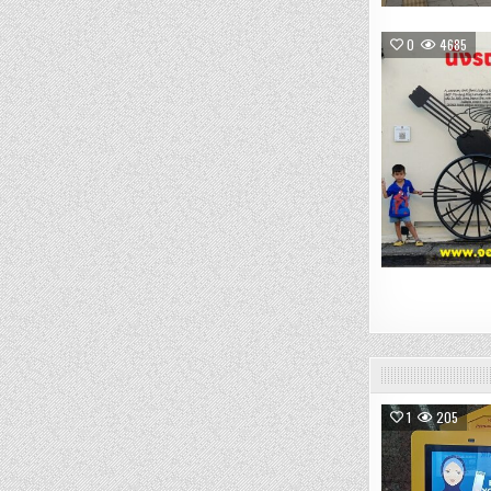
0
4685
1
205