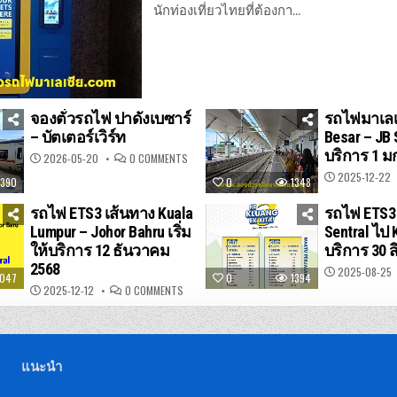
นั่ง
นักท่องเที่ยวไทยที่ต้องกา...
รถไฟ
ข้าม
ชายแ
มาเลเซ
–
สิงคโป
จองตั๋วรถไฟ ปาดังเบซาร์
รถไฟมาเลเ
– บัตเตอร์เวิร์ท
Besar – JB S
บริการ 1 
ON
2026-05-20
0 COMMENTS
จอง
2025-12-22
ตั๋ว
390
0
1348
รถไฟ
ปา
ดัง
รถไฟ ETS3 เส้นทาง Kuala
รถไฟ ETS3 
เบ
Lumpur – Johor Bahru เริ่ม
Sentral ไป K
ซาร์
–
ให้บริการ 12 ธันวาคม
บริการ 30 
บัต
เต
2568
2025-08-25
อร์เวิร์ท
1047
0
1394
ON
2025-12-12
0 COMMENTS
รถไฟ
ETS3
เส้น
ทาง
KUALA
LUMPUR
–
แนะนำ
JOHOR
BAHRU
เริ่ม