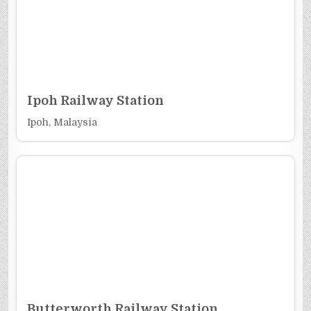
Ipoh Railway Station
Ipoh, Malaysia
Butterworth Railway Station