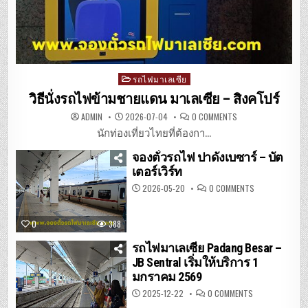
Posted
รถไฟมาเลเซีย
in
วิธีนั่งรถไฟข้ามชายแดน มาเลเซีย – สิงคโปร์
ON
ADMIN
2026-07-04
0 COMMENTS
วิธี
นั่ง
นักท่องเที่ยวไทยที่ต้องกา...
รถไฟ
ข้าม
จองตั๋วรถไฟ ปาดังเบซาร์ – บัต
ชายแดน
มาเลเซีย
เตอร์เวิร์ท
–
สิงคโปร์
ON
2026-05-20
0 COMMENTS
จอง
ตั๋ว
รถไฟ
ปา
0
388
ดัง
เบ
ซาร์
รถไฟมาเลเซีย Padang Besar –
–
JB Sentral เริ่มให้บริการ 1
บัต
เต
มกราคม 2569
อร์เวิร์ท
ON
2025-12-22
0 COMMENTS
รถไฟ