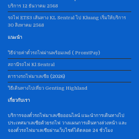
บริการ 12 ธันวาคม 2568
รถไฟ ETS3 เส้นทาง KL Sentral ไป Kluang เริ่มให้บริการ
30 สิงหาคม 2568
แนะนำ
วิธีจ่ายค่าตั๋วรถไฟผ่านพร้อมเพย์ ( PromtPay)
สถานีรถไฟ Kl Sentral
ตารางรถไฟมาเลเซีย
(2026)
วิธีเดินทางไปเที่ยว Genting Highland
เกี่ยวกับเรา
บริการจองตั๋วรถไฟมาเลเซียออนไลน์ แนะนำการเดินทางไป
ประเทศมาเลเซียด้วยรถไฟ วางแผนการเดินทางล่วงหน้า และ
จองตั๋วรถไฟมาเลเซียผ่านเว็บไซต์ได้ตลอด 24 ชั่วโมง