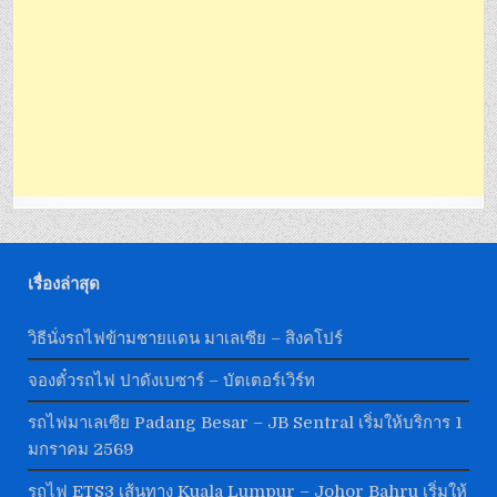
เรื่องล่าสุด
วิธีนั่งรถไฟข้ามชายแดน มาเลเซีย – สิงคโปร์
จองตั๋วรถไฟ ปาดังเบซาร์ – บัตเตอร์เวิร์ท
รถไฟมาเลเซีย Padang Besar – JB Sentral เริ่มให้บริการ 1
มกราคม 2569
รถไฟ ETS3 เส้นทาง Kuala Lumpur – Johor Bahru เริ่มให้