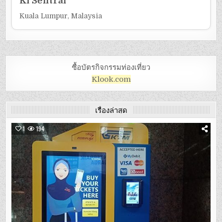
Kl Sentral
Kuala Lumpur, Malaysia
ซื้อบัตรกิจกรรมท่องเที่ยว
Klook.com
เรื่องล่าสุด
1
194