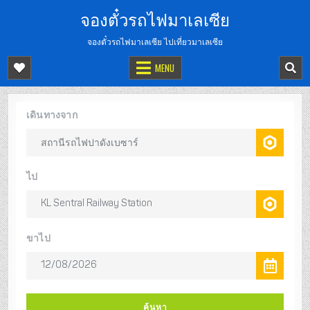
จองตั๋วรถไฟมาเลเซีย
จองตั๋วรถไฟมาเลเซีย ไปเที่ยวมาเลเซีย
MENU