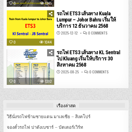
มาเลเซีย
0
1345
PADANG
BESAR
–
รถไฟ ETS3 เส้นทาง Kuala
JB
SENTRAL
Lumpur – Johor Bahru เริ่มให้
เริ่ม
บริการ 12 ธันวาคม 2568
ให้
บริการ
1
ON
2025-12-12
0 COMMENTS
มกราคม
รถไฟ
2569
ETS3
0
1044
เส้น
ทาง
KUALA
รถไฟ ETS3 เส้นทาง KL Sentral
LUMPUR
–
ไป Kluang เริ่มให้บริการ 30
JOHOR
สิงหาคม 2568
BAHRU
เริ่ม
ให้
ON
2025-08-25
0 COMMENTS
บริการ
รถไฟ
12
ETS3
0
1392
ธันวาคม
เส้น
2568
ทาง
KL
SENTRAL
ไป
KLUANG
เริ่ม
เรื่องล่าสุด
ให้
บริการ
30
วิธีนั่งรถไฟข้ามชายแดน มาเลเซีย – สิงคโปร์
สิงหาคม
2568
จองตั๋วรถไฟ ปาดังเบซาร์ – บัตเตอร์เวิร์ท