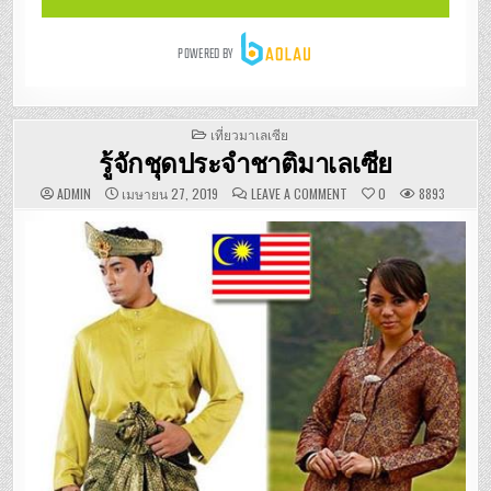
POSTED
เที่ยวมาเลเซีย
IN
รู้จักชุดประจำชาติมาเลเซีย
ON
ADMIN
เมษายน 27, 2019
LEAVE A COMMENT
0
8893
รู้จัก
ชุด
ประจำ
ชาติ
มาเลเซีย