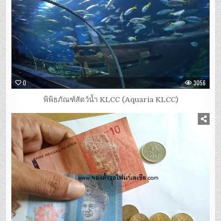
0
3056
พิพิธภัณฑ์สัตว์น้ำ KLCC (Aquaria KLCC)