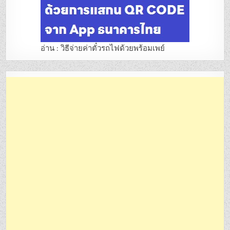
อ่าน : วิธีจ่ายค่าตั๋วรถไฟด้วยพร้อมเพย์