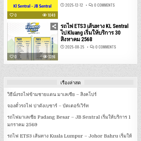
บริการ
1
ON
2025-12-12
0 COMMENTS
มกราคม
รถไฟ
2569
ETS3
0
1049
เส้น
ทาง
KUALA
รถไฟ ETS3 เส้นทาง KL Sentral
LUMPUR
–
ไป Kluang เริ่มให้บริการ 30
JOHOR
สิงหาคม 2568
BAHRU
เริ่ม
ให้
ON
2025-08-25
0 COMMENTS
บริการ
รถไฟ
12
ETS3
0
1396
ธันวาคม
เส้น
2568
ทาง
KL
SENTRAL
ไป
KLUANG
เริ่ม
เรื่องล่าสุด
ให้
บริการ
30
วิธีนั่งรถไฟข้ามชายแดน มาเลเซีย – สิงคโปร์
สิงหาคม
2568
จองตั๋วรถไฟ ปาดังเบซาร์ – บัตเตอร์เวิร์ท
รถไฟมาเลเซีย Padang Besar – JB Sentral เริ่มให้บริการ 1
มกราคม 2569
รถไฟ ETS3 เส้นทาง Kuala Lumpur – Johor Bahru เริ่มให้