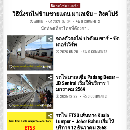
Posted
รถไฟมาเลเซีย
in
วิธีนั่งรถไฟข้ามชายแดน มาเลเซีย – สิงคโปร์
ON
ADMIN
2026-07-04
0 COMMENTS
วิธี
นั่ง
นักท่องเที่ยวไทยที่ต้องกา...
รถไฟ
ข้าม
จองตั๋วรถไฟ ปาดังเบซาร์ – บัต
ชายแดน
มาเลเซีย
เตอร์เวิร์ท
–
สิงคโปร์
ON
2026-05-20
0 COMMENTS
จอง
ตั๋ว
รถไฟ
ปา
0
391
ดัง
เบ
ซาร์
รถไฟมาเลเซีย Padang Besar –
–
JB Sentral เริ่มให้บริการ 1
บัต
เต
มกราคม 2569
อร์เวิร์ท
ON
2025-12-22
0 COMMENTS
รถไฟ
มาเลเซีย
0
1351
PADANG
BESAR
–
รถไฟ ETS3 เส้นทาง Kuala
JB
SENTRAL
Lumpur – Johor Bahru เริ่มให้
เริ่ม
บริการ 12 ธันวาคม 2568
ให้