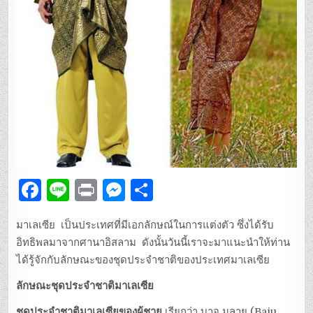
F
Li
P
M
S
a
n
ri
es
h
มาเลเซีย เป็นประเทศที่มีเอกลักษณ์ในการแต่งตัว ซึ่งได้รับ
c
e
n
se
ar
อิทธิพลมาจากศานาอิสลาม ดังนั้นวันนี้เราจะมาแนะนำให้ท่าน
e
t
n
e
ได้รู้จักกับลักษณะของชุดประจำชาติของประเทศมาเลเซีย
b
g
ลักษณะชุดประจำชาติมาเลเซีย
o
er
ชุดประจำชาติมาเลเซียของผู้ชาย
เรียกว่า บาจู มลายู (Baju