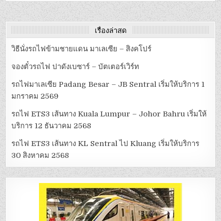
KL
SENTRAL
ไป
KLUANG
เริ่ม
เรื่องล่าสุด
ให้
บริการ
30
วิธีนั่งรถไฟข้ามชายแดน มาเลเซีย – สิงคโปร์
สิงหาคม
2568
จองตั๋วรถไฟ ปาดังเบซาร์ – บัตเตอร์เวิร์ท
รถไฟมาเลเซีย Padang Besar – JB Sentral เริ่มให้บริการ 1
มกราคม 2569
รถไฟ ETS3 เส้นทาง Kuala Lumpur – Johor Bahru เริ่มให้
บริการ 12 ธันวาคม 2568
รถไฟ ETS3 เส้นทาง KL Sentral ไป Kluang เริ่มให้บริการ
30 สิงหาคม 2568