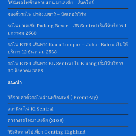
วิธีนั่งรถไฟข้ามชายแดน มาเลเซีย – สิงคโปร์
จองตั๋วรถไฟ ปาดังเบซาร์ – บัตเตอร์เวิร์ท
รถไฟมาเลเซีย Padang Besar – JB Sentral เริ่มให้บริการ 1
มกราคม 2569
รถไฟ ETS3 เส้นทาง Kuala Lumpur – Johor Bahru เริ่มให้
บริการ 12 ธันวาคม 2568
รถไฟ ETS3 เส้นทาง KL Sentral ไป Kluang เริ่มให้บริการ
30 สิงหาคม 2568
แนะนำ
วิธีจ่ายค่าตั๋วรถไฟผ่านพร้อมเพย์ ( PromtPay)
สถานีรถไฟ Kl Sentral
ตารางรถไฟมาเลเซีย
(2026)
วิธีเดินทางไปเที่ยว Genting Highland