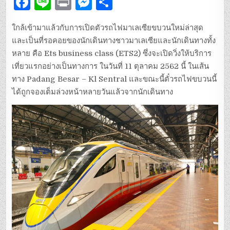
F
Li
P
M
S
a
n
ri
es
h
ใกล้เข้ามาแล้วกับการเปิดตัวรถไฟมาเลเซียขบวนใหม่ล่าสุด
c
e
n
se
ar
และเป็นที่รอคอยของนักเดินทางชาวมาเลเซียและนักเดินทางทั้ง
e
t
n
e
หลาย คือ Ets business class (ETS2) ซึ่งจะเปิดวิ่งให้บริการ
b
g
เที่ยวแรกอย่างเป็นทางการ ในวันที่ 11 ตุลาคม 2562 นี้ ในเส้น
ทาง Padang Besar – Kl Sentral และขณะนี้ตั๋วรถไฟขบวนนี้
o
er
ได้ถูกจองเต็มล่วงหน้าหลายวันแล้วจากนักเดินทาง
o
k