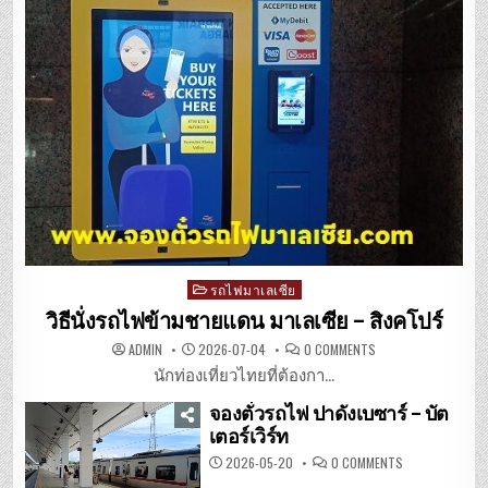
Posted
รถไฟมาเลเซีย
in
วิธีนั่งรถไฟข้ามชายแดน มาเลเซีย – สิงคโปร์
ON
ADMIN
2026-07-04
0 COMMENTS
วิธี
นั่ง
นักท่องเที่ยวไทยที่ต้องกา...
รถไฟ
ข้าม
จองตั๋วรถไฟ ปาดังเบซาร์ – บัต
ชายแดน
มาเลเซีย
เตอร์เวิร์ท
–
สิงคโปร์
ON
2026-05-20
0 COMMENTS
จอง
ตั๋ว