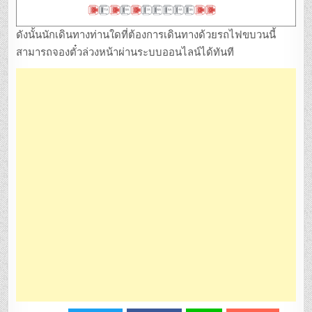
ดังนั้นนักเดินทางท่านใดที่ต้องการเดินทางด้วยรถไฟขบวนนี้
สามารถจองตั๋วล่วงหน้าผ่านระบบออนไลน์ได้ทันที