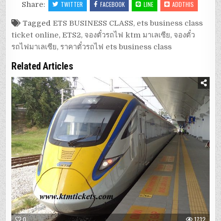
Share:
TWITTER
FACEBOOK
LINE
ADDTHIS
Tagged
ETS BUSINESS CLASS
,
ets business class
ticket online
,
ETS2
,
จองตั๋วรถไฟ ktm มาเลเซีย
,
จองตั๋ว
รถไฟมาเลเซีย
,
ราคาตั๋วรถไฟ ets business class
Related Articles
0
1732