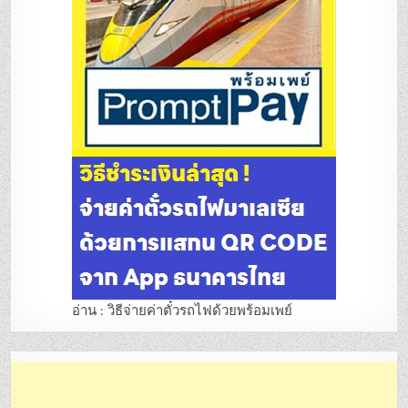
อ่าน : วิธีจ่ายค่าตั๋วรถไฟด้วยพร้อมเพย์