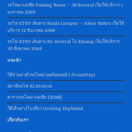
รถไฟมาเลเซีย Padang Besar – JB Sentral เริ่มให้บริการ 1
มกราคม 2569
รถไฟ ETS3 เส้นทาง Kuala Lumpur – Johor Bahru เริ่มให้
บริการ 12 ธันวาคม 2568
รถไฟ ETS3 เส้นทาง KL Sentral ไป Kluang เริ่มให้บริการ
30 สิงหาคม 2568
แนะนำ
วิธีจ่ายค่าตั๋วรถไฟผ่านพร้อมเพย์ ( PromtPay)
สถานีรถไฟ Kl Sentral
ตารางรถไฟมาเลเซีย
(2026)
วิธีเดินทางไปเที่ยว Genting Highland
เกี่ยวกับเรา