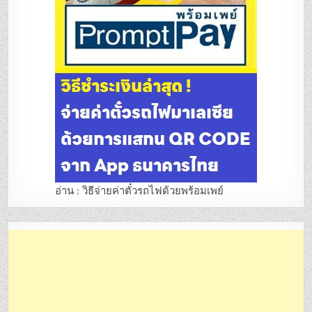
อ่าน : วิธีจ่ายค่าตั๋วรถไฟด้วยพร้อมเพย์