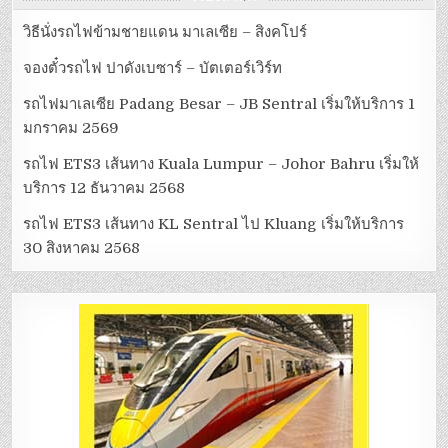
บริการ
30
วิธีนั่งรถไฟข้ามชายแดน มาเลเซีย – สิงคโปร์
สิงหาคม
2568
จองตั๋วรถไฟ ปาดังเบซาร์ – บัตเตอร์เวิร์ท
รถไฟมาเลเซีย Padang Besar – JB Sentral เริ่มให้บริการ 1
มกราคม 2569
รถไฟ ETS3 เส้นทาง Kuala Lumpur – Johor Bahru เริ่มให้
บริการ 12 ธันวาคม 2568
รถไฟ ETS3 เส้นทาง KL Sentral ไป Kluang เริ่มให้บริการ
30 สิงหาคม 2568