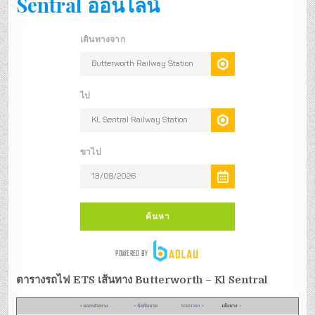
Sentral ออนไลน์
ตารางรถไฟ ETS เส้นทาง Butterworth – Kl Sentral