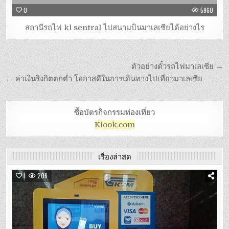
0
5960
สถานีรถไฟ kl sentral ไปสนามบินมาเลเซียได้อย่างไร
ตัวอย่างตั๋วรถไฟมาเลเซีย →
← ค่าเงินริงกิตตกต่ำ โอกาสดีในการเดินทางไปเที่ยวมาเลเซีย
ซื้อบัตรกิจกรรมท่องเที่ยว
Klook.com
เรื่องล่าสุด
1
206