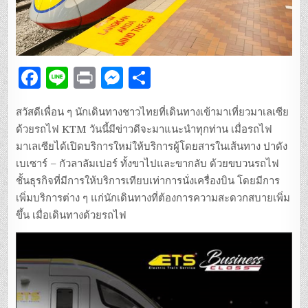
F
Li
P
M
S
a
n
ri
es
h
สวัสดีเพื่อน ๆ นักเดินทางชาวไทยที่เดินทางเข้ามาเที่ยวมาเลเซีย
c
e
n
se
ar
ด้วยรถไฟ KTM วันนี้มีข่าวดีจะมาแนะนำทุกท่าน เมื่อรถไฟ
e
t
n
e
มาเลเซียได้เปิดบริการใหม่ให้บริการผู้โดยสารในเส้นทาง ปาดัง
b
g
เบเซาร์ – กัวลาลัมเปอร์ ทั้งขาไปและขากลับ ด้วยขบวนรถไฟ
ชั้นธุรกิจที่มีการให้บริการเทียบเท่าการนั่งเครื่องบิน โดยมีการ
o
er
เพิ่มบริการต่าง ๆ แก่นักเดินทางที่ต้องการความสะดวกสบายเพิ่ม
o
ขึ้น เมื่อเดินทางด้วยรถไฟ
k