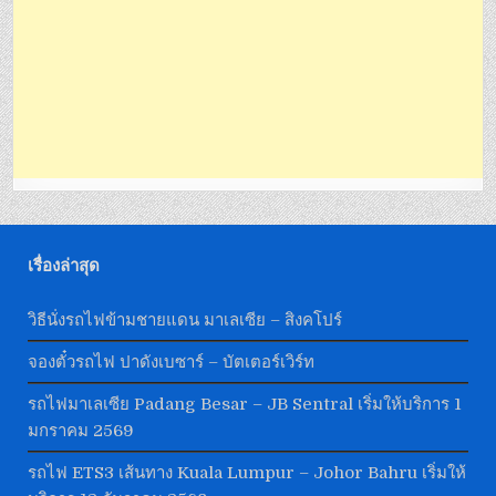
เรื่องล่าสุด
วิธีนั่งรถไฟข้ามชายแดน มาเลเซีย – สิงคโปร์
จองตั๋วรถไฟ ปาดังเบซาร์ – บัตเตอร์เวิร์ท
รถไฟมาเลเซีย Padang Besar – JB Sentral เริ่มให้บริการ 1
มกราคม 2569
รถไฟ ETS3 เส้นทาง Kuala Lumpur – Johor Bahru เริ่มให้