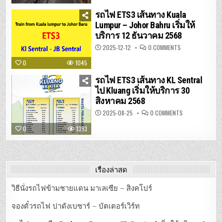
BESAR
–
รถไฟ ETS3 เส้นทาง Kuala
JB
SENTRAL
Lumpur – Johor Bahru เริ่มให้
เริ่ม
บริการ 12 ธันวาคม 2568
ให้
บริการ
1
ON
2025-12-12
0 COMMENTS
มกราคม
รถไฟ
2569
ETS3
0
1045
เส้น
ทาง
KUALA
รถไฟ ETS3 เส้นทาง KL Sentral
LUMPUR
–
ไป Kluang เริ่มให้บริการ 30
JOHOR
สิงหาคม 2568
BAHRU
เริ่ม
ให้
ON
2025-08-25
0 COMMENTS
บริการ
รถไฟ
12
ETS3
0
1393
ธันวาคม
เส้น
2568
ทาง
KL
SENTRAL
ไป
KLUANG
เริ่ม
เรื่องล่าสุด
ให้
บริการ
30
วิธีนั่งรถไฟข้ามชายแดน มาเลเซีย – สิงคโปร์
สิงหาคม
2568
จองตั๋วรถไฟ ปาดังเบซาร์ – บัตเตอร์เวิร์ท