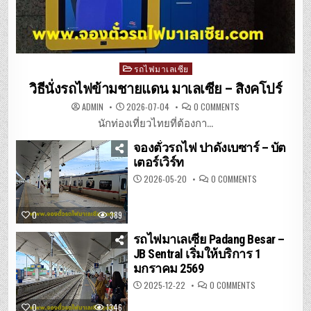
Posted
รถไฟมาเลเซีย
in
วิธีนั่งรถไฟข้ามชายแดน มาเลเซีย – สิงคโปร์
ON
ADMIN
2026-07-04
0 COMMENTS
วิธี
นั่ง
นักท่องเที่ยวไทยที่ต้องกา...
รถไฟ
ข้าม
จองตั๋วรถไฟ ปาดังเบซาร์ – บัต
ชายแดน
มาเลเซีย
เตอร์เวิร์ท
–
สิงคโปร์
ON
2026-05-20
0 COMMENTS
จอง
ตั๋ว
รถไฟ
ปา
0
389
ดัง
เบ
ซาร์
รถไฟมาเลเซีย Padang Besar –
–
JB Sentral เริ่มให้บริการ 1
บัต
เต
มกราคม 2569
อร์เวิร์ท
ON
2025-12-22
0 COMMENTS
รถไฟ
มาเลเซีย
0
1346
PADANG