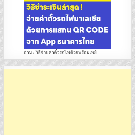
อ่าน : วิธีจ่ายค่าตั๋วรถไฟด้วยพร้อมเพย์