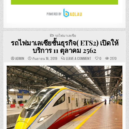
POSTED
รถไฟมาเลเซีย
IN
รถไฟมาเลเซียชั้นธุรกิจ( ETS2) เปิดให้
บริการ 11 ตุลาคม 2562
ON
ADMIN
กันยายน 16, 2019
LEAVE A COMMENT
0
3170
รถไฟ
มาเลเซีย
ชั้น
ธุรกิจ(
ETS2)
เปิด
ให้
บริการ
11
ตุลาคม
2562