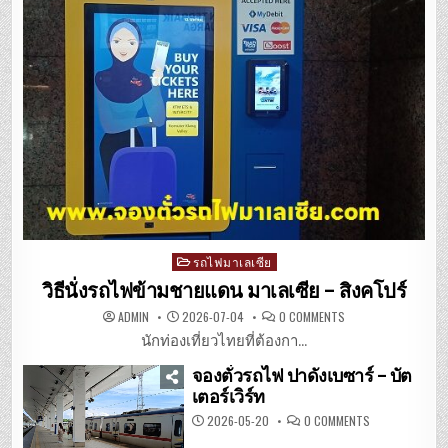
Posted
รถไฟมาเลเซีย
in
วิธีนั่งรถไฟข้ามชายแดน มาเลเซีย – สิงคโปร์
ON
ADMIN
2026-07-04
0 COMMENTS
วิธี
นั่ง
นักท่องเที่ยวไทยที่ต้องกา...
รถไฟ
ข้าม
จองตั๋วรถไฟ ปาดังเบซาร์ – บัต
ชายแดน
มาเลเซีย
เตอร์เวิร์ท
–
สิงคโปร์
ON
2026-05-20
0 COMMENTS
จอง
ตั๋ว