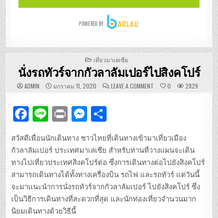
POSTED
เที่ยวมาเลเซีย
IN
นั่งรถทัวร์จากกัวลาลัมเปอร์ไปสิงคโปร์
ON
ADMIN
มกราคม 11, 2020
LEAVE A COMMENT
0
2829
นั่ง
รถ
ทัวร์
F
Li
P
M
S
จาก
กัวลาลัมเปอร์
ไป
a
n
ri
es
h
สิงคโปร์
สวัสดีเพื่อนนักเดินทาง ชาวไทยที่เดินทางเข้ามาเที่ยวเมือง
c
e
n
se
ar
กัวลาลัมเปอร์ ประเทศมาเลเซีย สำหรับท่านที่วางแผนจะเดิน
e
t
n
e
ทางไปเที่ยวประเทศสิงคโปร์ต่อ ซึ่งการเดินทางต่อไปยังสิงคโปร์
b
g
สามารถเดินทางได้ทั้งทางเครื่องบิน รถไฟ และรถทัวร์ แต่วันนี้
จะมาแนะนำการนั่งรถทัวร์จากกัวลาลัมเปอร์ ไปยังสิงคโปร์ ซึ่ง
o
er
เป็นวิธีการเดินทางที่สะดวกที่สุด และนักท่องเที่ยวจำนวนมาก
o
นิยมเดินทางด้วยวิธีนี้