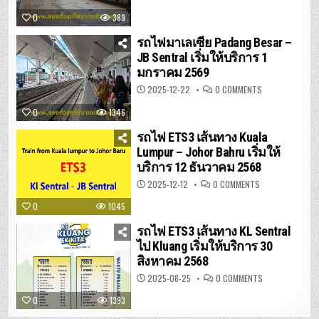
รถไฟ
ปา
0
389
ดัง
เบ
ซาร์
รถไฟมาเลเซีย Padang Besar –
–
JB Sentral เริ่มให้บริการ 1
บัต
เต
มกราคม 2569
อร์เวิร์ท
ON
2025-12-22
0 COMMENTS
รถไฟ
มาเลเซีย
0
1346
PADANG
BESAR
–
รถไฟ ETS3 เส้นทาง Kuala
JB
SENTRAL
Lumpur – Johor Bahru เริ่มให้
เริ่ม
บริการ 12 ธันวาคม 2568
ให้
บริการ
1
ON
2025-12-12
0 COMMENTS
มกราคม
รถไฟ
2569
ETS3
0
1045
เส้น
ทาง
KUALA
รถไฟ ETS3 เส้นทาง KL Sentral
LUMPUR
–
ไป Kluang เริ่มให้บริการ 30
JOHOR
สิงหาคม 2568
BAHRU
เริ่ม
ให้
ON
2025-08-25
0 COMMENTS
บริการ
รถไฟ
12
ETS3
0
1393
ธันวาคม
เส้น
2568
ทาง