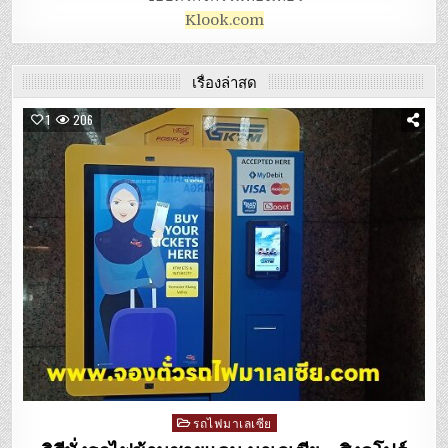
Klook.com
เรื่องล่าสุด
1
206
Posted
รถไฟมาเลเซีย
in