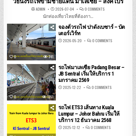
วิธีนั่งรถไฟข้ามชายแดน มาเลเซีย – สิงคโปร์
ON
ADMIN
2026-07-04
0 COMMENTS
วิธี
นั่ง
นักท่องเที่ยวไทยที่ต้องกา...
รถไฟ
ข้าม
จองตั๋วรถไฟ ปาดังเบซาร์ – บัต
ชายแดน
มาเลเซีย
เตอร์เวิร์ท
–
สิงคโปร์
ON
2026-05-20
0 COMMENTS
จอง
ตั๋ว
รถไฟ
ปา
0
391
ดัง
เบ
ซาร์
รถไฟมาเลเซีย Padang Besar –
–
JB Sentral เริ่มให้บริการ 1
บัต
เต
มกราคม 2569
อร์เวิร์ท
ON
2025-12-22
0 COMMENTS
รถไฟ
มาเลเซีย
0
1351
PADANG
BESAR
–
รถไฟ ETS3 เส้นทาง Kuala
JB
SENTRAL
Lumpur – Johor Bahru เริ่มให้
เริ่ม
บริการ 12 ธันวาคม 2568
ให้
บริการ
1
ON
2025-12-12
0 COMMENTS
มกราคม
รถไฟ
2569
ETS3