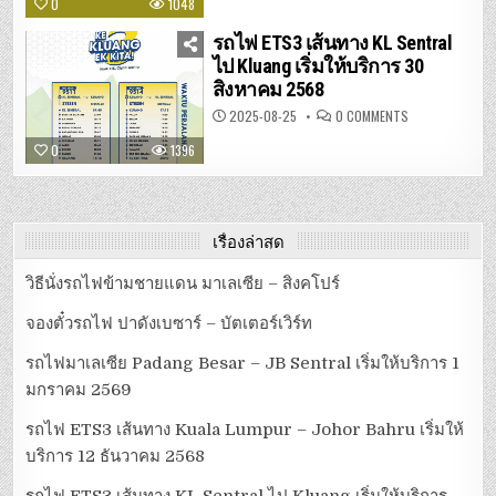
0
1048
เส้น
ทาง
KUALA
รถไฟ ETS3 เส้นทาง KL Sentral
LUMPUR
–
ไป Kluang เริ่มให้บริการ 30
JOHOR
สิงหาคม 2568
BAHRU
เริ่ม
ให้
ON
2025-08-25
0 COMMENTS
บริการ
รถไฟ
12
ETS3
0
1396
ธันวาคม
เส้น
2568
ทาง
KL
SENTRAL
ไป
KLUANG
เริ่ม
เรื่องล่าสุด
ให้
บริการ
30
วิธีนั่งรถไฟข้ามชายแดน มาเลเซีย – สิงคโปร์
สิงหาคม
2568
จองตั๋วรถไฟ ปาดังเบซาร์ – บัตเตอร์เวิร์ท
รถไฟมาเลเซีย Padang Besar – JB Sentral เริ่มให้บริการ 1
มกราคม 2569
รถไฟ ETS3 เส้นทาง Kuala Lumpur – Johor Bahru เริ่มให้
บริการ 12 ธันวาคม 2568
รถไฟ ETS3 เส้นทาง KL Sentral ไป Kluang เริ่มให้บริการ