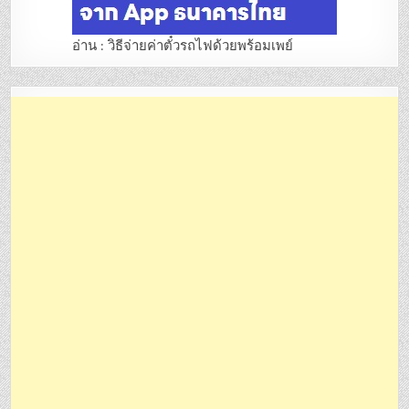
อ่าน : วิธีจ่ายค่าตั๋วรถไฟด้วยพร้อมเพย์