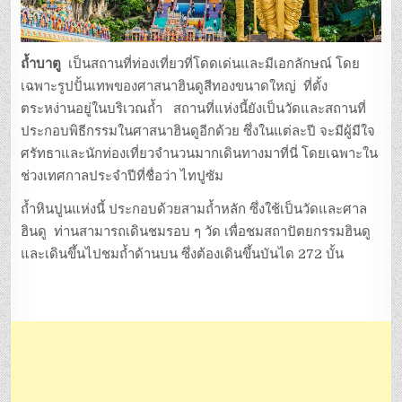
ถ้ำบาตู
เป็นสถานที่ท่องเที่ยวที่โดดเด่นและมีเอกลักษณ์ โดย
เฉพาะรูปปั้นเทพของศาสนาฮินดูสีทองขนาดใหญ่ ที่ตั้ง
ตระหง่านอยู่ในบริเวณถ้ำ สถานที่แห่งนี้ยังเป็นวัดและสถานที่
ประกอบพิธีกรรมในศาสนาฮินดูอีกด้วย ซึ่งในแต่ละปี จะมีผู้มีใจ
ศรัทธาและนักท่องเที่ยวจำนวนมากเดินทางมาที่นี่ โดยเฉพาะใน
ช่วงเทศกาลประจำปีที่ชื่อว่า ไทปูซัม
ถ้ำหินปูนแห่งนี้ ประกอบด้วยสามถ้ำหลัก ซึ่งใช้เป็นวัดและศาล
ฮินดู ท่านสามารถเดินชมรอบ ๆ วัด เพื่อชมสถาปัตยกรรมฮินดู
และเดินขึ้นไปชมถ้ำด้านบน ซึ่งต้องเดินขึ้นบันได 272 บั้น