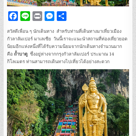
F
Li
P
M
S
a
n
ri
es
h
สวัสดีเพื่อน ๆ นักเดินทาง สำหรับท่านที่เดินทางมาเที่ยวเมือง
c
e
n
se
ar
กัวลาลัมเปอร์ มาเลเซีย วันนี้เราจะแนะนำสถานที่ท่องเที่ยวยอด
e
t
n
e
นิยมอีกแห่งหนึ่งที่ได้รับความนิยมจากนักเดินทางจำนวนมาก
b
g
คือ
ถ้ำบาตู
ซึ่งอยู่ห่างจากกรุงกัวลาลัมเปอร์ ประมาณ 14
กิโลเมตร ท่านสามารถเดินทางไปเที่ยวได้อย่างสะดวก
o
er
o
k