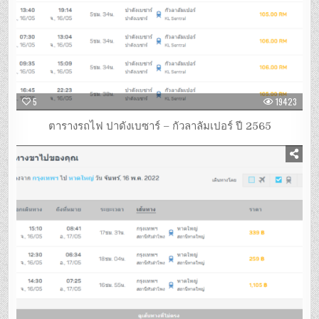
5
19423
ตารางรถไฟ ปาดังเบซาร์ – กัวลาลัมเปอร์ ปี 2565