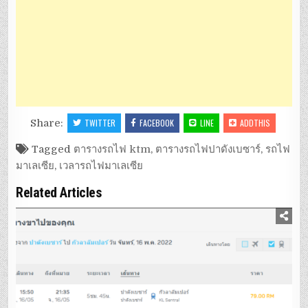
Share:
TWITTER
FACEBOOK
LINE
ADDTHIS
Tagged
ตารางรถไฟ ktm
,
ตารางรถไฟปาดังเบซาร์
,
รถไฟ
มาเลเซีย
,
เวลารถไฟมาเลเซีย
Related Articles