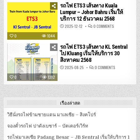
–
รถไฟ ETS3 เส้นทาง Kuala
JB
SENTRAL
Lumpur – Johor Bahru เริ่มให้
เริ่ม
บริการ 12 ธันวาคม 2568
ให้
บริการ
1
ON
2025-12-12
0 COMMENTS
มกราคม
รถไฟ
2569
ETS3
0
1044
เส้น
ทาง
KUALA
รถไฟ ETS3 เส้นทาง KL Sentral
LUMPUR
–
ไป Kluang เริ่มให้บริการ 30
JOHOR
สิงหาคม 2568
BAHRU
เริ่ม
ให้
ON
2025-08-25
0 COMMENTS
บริการ
รถไฟ
12
ETS3
0
1392
ธันวาคม
เส้น
2568
ทาง
KL
SENTRAL
ไป
KLUANG
เริ่ม
เรื่องล่าสุด
ให้
บริการ
30
วิธีนั่งรถไฟข้ามชายแดน มาเลเซีย – สิงคโปร์
สิงหาคม
2568
จองตั๋วรถไฟ ปาดังเบซาร์ – บัตเตอร์เวิร์ท
รถไฟมาเลเซีย Padang Besar – JB Sentral เริ่มให้บริการ 1