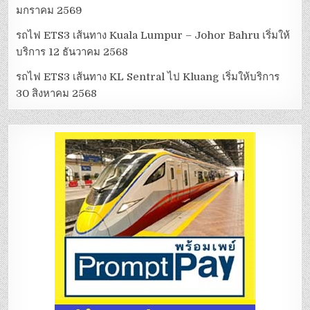
มกราคม 2569
รถไฟ ETS3 เส้นทาง Kuala Lumpur – Johor Bahru เริ่มให้
บริการ 12 ธันวาคม 2568
รถไฟ ETS3 เส้นทาง KL Sentral ไป Kluang เริ่มให้บริการ
30 สิงหาคม 2568