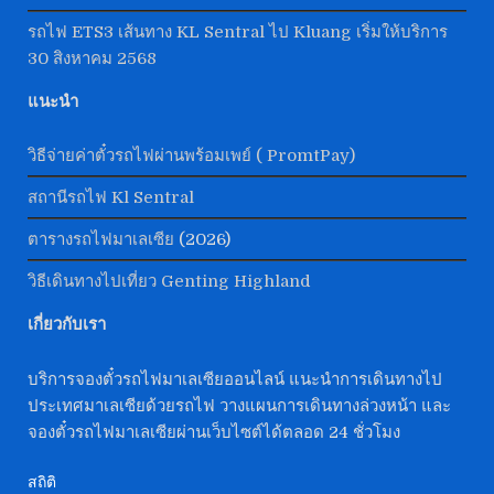
รถไฟ ETS3 เส้นทาง KL Sentral ไป Kluang เริ่มให้บริการ
30 สิงหาคม 2568
แนะนำ
วิธีจ่ายค่าตั๋วรถไฟผ่านพร้อมเพย์ ( PromtPay)
สถานีรถไฟ Kl Sentral
ตารางรถไฟมาเลเซีย
(2026)
วิธีเดินทางไปเที่ยว Genting Highland
เกี่ยวกับเรา
บริการจองตั๋วรถไฟมาเลเซียออนไลน์ แนะนำการเดินทางไป
ประเทศมาเลเซียด้วยรถไฟ วางแผนการเดินทางล่วงหน้า และ
จองตั๋วรถไฟมาเลเซียผ่านเว็บไซต์ได้ตลอด 24 ชั่วโมง
สถิติ