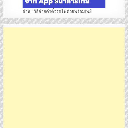
อ่าน : วิธีจ่ายค่าตั๋วรถไฟด้วยพร้อมเพย์