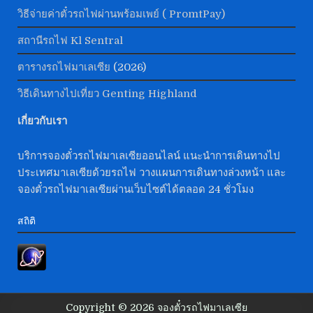
วิธีจ่ายค่าตั๋วรถไฟผ่านพร้อมเพย์ ( PromtPay)
สถานีรถไฟ Kl Sentral
ตารางรถไฟมาเลเซีย
(2026)
วิธีเดินทางไปเที่ยว Genting Highland
เกี่ยวกับเรา
บริการจองตั๋วรถไฟมาเลเซียออนไลน์ แนะนำการเดินทางไป
ประเทศมาเลเซียด้วยรถไฟ วางแผนการเดินทางล่วงหน้า และ
จองตั๋วรถไฟมาเลเซียผ่านเว็บไซต์ได้ตลอด 24 ชั่วโมง
สถิติ
Copyright © 2026 จองตั๋วรถไฟมาเลเซีย