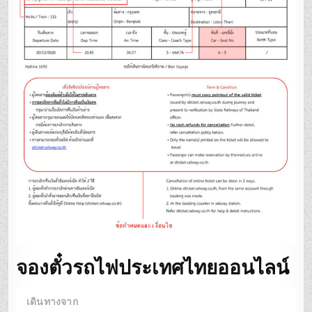
จองตั๋วรถไฟประเทศไทยออนไลน์