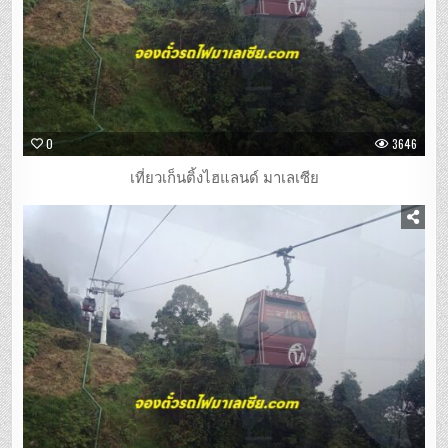
0
3646
เที่ยวเก็นติ้งไฮแลนด์ มาเลเซีย