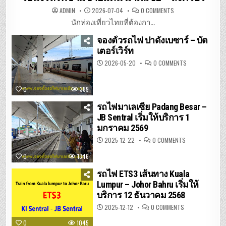
ON
ADMIN
2026-07-04
0 COMMENTS
วิธี
นั่ง
นักท่องเที่ยวไทยที่ต้องกา...
รถไฟ
ข้าม
จองตั๋วรถไฟ ปาดังเบซาร์ – บัต
ชายแดน
มาเลเซีย
เตอร์เวิร์ท
–
สิงคโปร์
ON
2026-05-20
0 COMMENTS
จอง
ตั๋ว
รถไฟ
ปา
0
389
ดัง
เบ
ซาร์
รถไฟมาเลเซีย Padang Besar –
–
JB Sentral เริ่มให้บริการ 1
บัต
เต
มกราคม 2569
อร์เวิร์ท
ON
2025-12-22
0 COMMENTS
รถไฟ
มาเลเซีย
0
1346
PADANG
BESAR
–
รถไฟ ETS3 เส้นทาง Kuala
JB
SENTRAL
Lumpur – Johor Bahru เริ่มให้
เริ่ม
บริการ 12 ธันวาคม 2568
ให้
บริการ
1
ON
2025-12-12
0 COMMENTS
มกราคม
รถไฟ
2569
ETS3
0
1045
เส้น