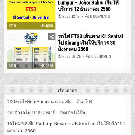
SENTRAL
Lumpur – Johor Bahru เริ่มให้
เริ่ม
บริการ 12 ธันวาคม 2568
ให้
บริการ
1
ON
2025-12-12
0 COMMENTS
มกราคม
รถไฟ
2569
ETS3
0
1050
เส้น
ทาง
KUALA
รถไฟ ETS3 เส้นทาง KL Sentral
LUMPUR
–
ไป Kluang เริ่มให้บริการ 30
JOHOR
สิงหาคม 2568
BAHRU
เริ่ม
ให้
ON
2025-08-25
0 COMMENTS
บริการ
รถไฟ
12
ETS3
0
1396
ธันวาคม
เส้น
2568
ทาง
KL
SENTRAL
ไป
KLUANG
เริ่ม
เรื่องล่าสุด
ให้
บริการ
30
วิธีนั่งรถไฟข้ามชายแดน มาเลเซีย – สิงคโปร์
สิงหาคม
2568
จองตั๋วรถไฟ ปาดังเบซาร์ – บัตเตอร์เวิร์ท
รถไฟมาเลเซีย Padang Besar – JB Sentral เริ่มให้บริการ 1
มกราคม 2569