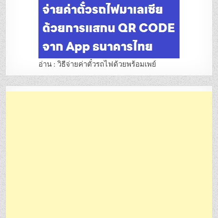
อ่าน : วิธีจ่ายค่าตั๋วรถไฟด้วยพร้อมเพย์