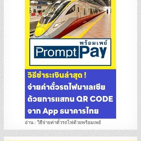
อ่าน : วิธีจ่ายค่าตั๋วรถไฟด้วยพร้อมเพย์