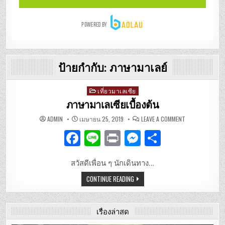
ป้ายกำกับ:
ภาษามาเลย์
Posted
เที่ยวมาเลเซีย
in
ภาษามาเลเซียเบื้องต้น
ON
ADMIN
เมษายน 25, 2019
LEAVE A COMMENT
ภาษา
มาเลเซีย
F
Li
P
M
S
เบื้อง
ต้น
a
n
ri
es
h
สวัสดีเพื่อน ๆ นักเดินทาง…
c
e
n
se
ar
CONTINUE READING
e
t
n
e
b
g
เรื่องล่าสุด
o
er