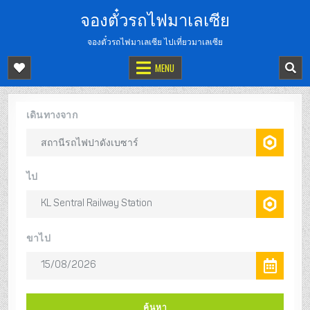
จองตั๋วรถไฟมาเลเซีย
จองตั๋วรถไฟมาเลเซีย ไปเที่ยวมาเลเซีย
MENU