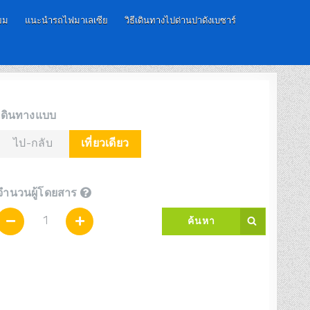
ยม
แนะนำรถไฟมาเลเซีย
วิธีเดินทางไปด่านปาดังเบซาร์