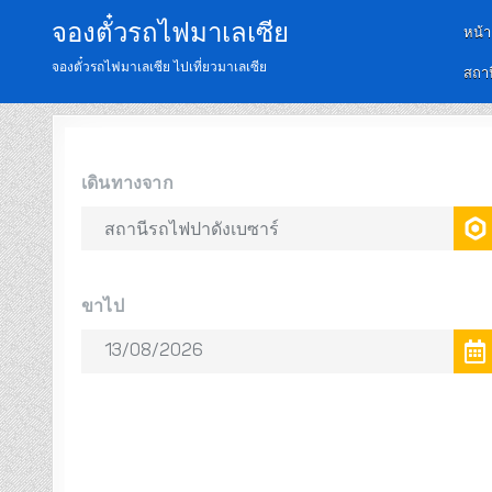
จองตั๋วรถไฟมาเลเซีย
หน้
จองตั๋วรถไฟมาเลเซีย ไปเที่ยวมาเลเซีย
สถาน