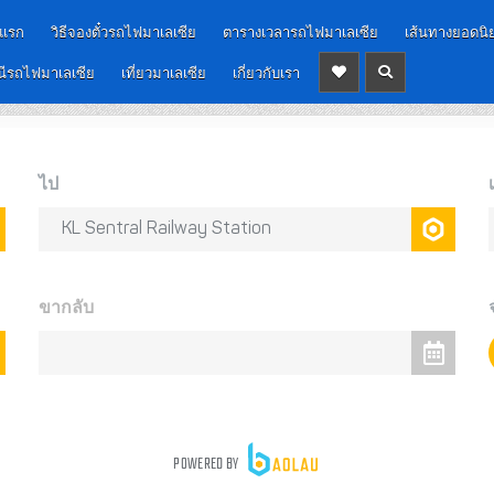
าแรก
วิธีจองตั๋วรถไฟมาเลเซีย
ตารางเวลารถไฟมาเลเซีย
เส้นทางยอดนิ
ีรถไฟมาเลเซีย
เที่ยวมาเลเซีย
เกี่ยวกับเรา