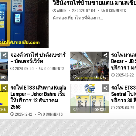
in
วิธีนั่งรถไฟข้ามชายแดน มาเลเซีย
ON
ADMIN
2026-07-04
0 COMMENTS
วิธี
นั่ง
นักท่องเที่ยวไทยที่ต้องกา...
รถไฟ
ข้าม
ชายแ
มาเลเซ
–
สิงคโป
จองตั๋วรถไฟ ปาดังเบซาร์
รถไฟมาเลเ
– บัตเตอร์เวิร์ท
Besar – JB S
บริการ 1 
ON
2026-05-20
0 COMMENTS
จอง
2025-12-22
ตั๋ว
389
0
1347
รถไฟ
ปา
ดัง
รถไฟ ETS3 เส้นทาง Kuala
รถไฟ ETS3 
เบ
Lumpur – Johor Bahru เริ่ม
Sentral ไป K
ซาร์
–
ให้บริการ 12 ธันวาคม
บริการ 30 
บัต
เต
2568
2025-08-25
อร์เวิร์ท
1045
0
1393
ON
2025-12-12
0 COMMENTS
รถไฟ
ETS3
เส้น
ทาง
KUALA
LUMPUR