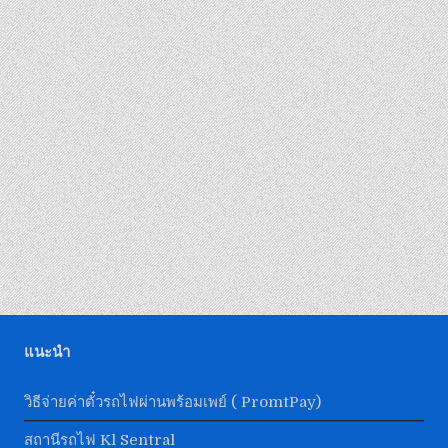
แนะนำ
วิธีจ่ายค่าตั๋วรถไฟผ่านพร้อมเพย์ ( PromtPay)
สถานีรถไฟ Kl Sentral