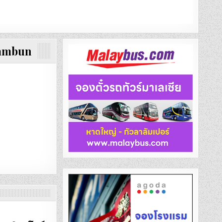
Tambun