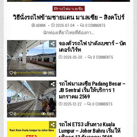
Posted
รถไฟมาเลเซีย
in
วิธีนั่งรถไฟข้ามชายแดน มาเลเซีย – สิงคโปร์
ON
ADMIN
2026-07-04
0 COMMENTS
วิธี
นั่ง
นักท่องเที่ยวไทยที่ต้องกา...
รถไฟ
ข้าม
จองตั๋วรถไฟ ปาดังเบซาร์ – บัต
ชายแดน
มาเลเซีย
เตอร์เวิร์ท
–
สิงคโปร์
ON
2026-05-20
0 COMMENTS
จอง
ตั๋ว
รถไฟ
ปา
0
390
ดัง
เบ
ซาร์
รถไฟมาเลเซีย Padang Besar –
–
JB Sentral เริ่มให้บริการ 1
บัต
เต
มกราคม 2569
อร์เวิร์ท
ON
2025-12-22
0 COMMENTS
รถไฟ
มาเลเซีย
0
1348
PADANG
BESAR
–
รถไฟ ETS3 เส้นทาง Kuala
JB
SENTRAL
Lumpur – Johor Bahru เริ่มให้
เริ่ม
ให้