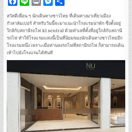
F
Li
P
M
S
a
n
ri
es
h
สวัสดีเพื่อน ๆ นักเดินทางชาวไทย ที่เดินทางมาเที่ยวเมือง
c
e
n
se
ar
กัวลาลัมเปอร์ สำหรับวันนี้จะมาแนะนำโรงแรมน่าพัก ซึ่งตั้งอยู่
e
t
n
e
ใกล้กับสถานีรถไฟ kl sentral ด้วยทำเลที่ตั้งที่อยู่ใกล้กับสถานี
b
g
รถไฟ ทำให้โรงแรมแห่งนี้เป็นที่นิยมของนักเดินทางชาวไทยอีก
โรงแรมหนึ่ง เพราะเมื่อท่านลงรถไฟที่สถานีรถไฟ ก็สามารถเดิน
o
er
เท้าไปยังโรงแรมได้ทันที
o
k