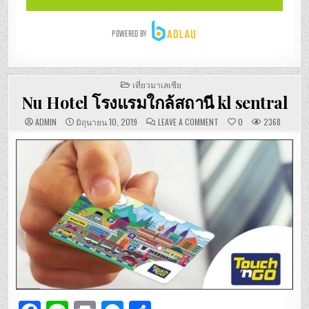
POSTED
เที่ยวมาเลเซีย
IN
Nu Hotel โรงแรมใกล้สถานี kl sentral
ON
ADMIN
มิถุนายน 10, 2019
LEAVE A COMMENT
0
2368
NU
HOTEL
โรงแรม
ใกล้
สถานี
KL
SENTRAL