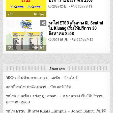
บริการ 12 ธันวาคม 2568
บริการ
1
ON
2025-12-12
0 COMMENTS
มกราคม
รถไฟ
2569
ETS3
0
1047
เส้น
ทาง
KUALA
รถไฟ ETS3 เส้นทาง KL Sentral
LUMPUR
–
ไป Kluang เริ่มให้บริการ 30
JOHOR
สิงหาคม 2568
BAHRU
เริ่ม
ให้
ON
2025-08-25
0 COMMENTS
บริการ
รถไฟ
12
ETS3
0
1394
ธันวาคม
เส้น
2568
ทาง
KL
SENTRAL
ไป
KLUANG
เริ่ม
เรื่องล่าสุด
ให้
บริการ
30
วิธีนั่งรถไฟข้ามชายแดน มาเลเซีย – สิงคโปร์
สิงหาคม
2568
จองตั๋วรถไฟ ปาดังเบซาร์ – บัตเตอร์เวิร์ท
รถไฟมาเลเซีย Padang Besar – JB Sentral เริ่มให้บริการ 1
มกราคม 2569
รถไฟ ETS3 เส้นทาง Kuala Lumpur – Johor Bahru เริ่มให้