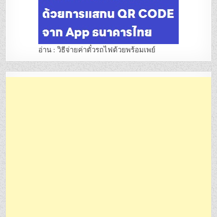
อ่าน : วิธีจ่ายค่าตั๋วรถไฟด้วยพร้อมเพย์