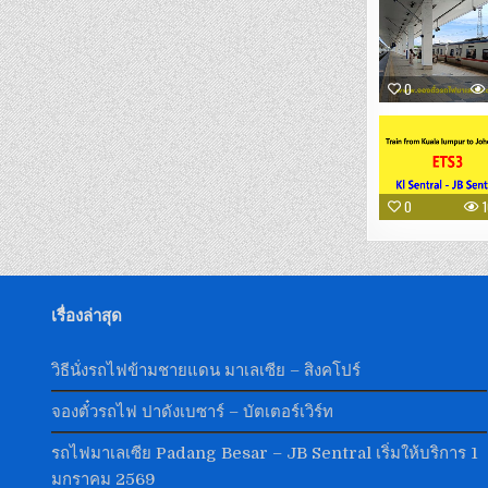
0
0
เรื่องล่าสุด
วิธีนั่งรถไฟข้ามชายแดน มาเลเซีย – สิงคโปร์
จองตั๋วรถไฟ ปาดังเบซาร์ – บัตเตอร์เวิร์ท
รถไฟมาเลเซีย Padang Besar – JB Sentral เริ่มให้บริการ 1
มกราคม 2569