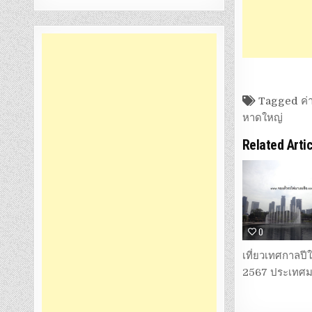
Tagged
ค่
หาดใหญ่
Related Arti
0
เที่ยวเทศกาลปีใ
2567 ประเทศม