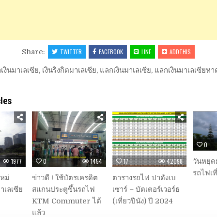
Share:
TWITTER
FACEBOOK
LINE
ADDTHIS
าเงินมาเลเซีย
,
เงินริงกิตมาเลเซีย
,
แลกเงินมาเลเซีย
,
แลกเงินมาเลเซียหา
cles
0
1977
0
1454
17
42098
วันหยุด
รถไฟเที
หม่
ข่าวดี ! ใช้บัตรเครดิต
ตารางรถไฟ ปาดังเบ
าเลเซีย
สแกนประตูขึ้นรถไฟ
เซาร์ – บัตเตอร์เวอร์ธ
KTM Commuter ได้
(เที่ยวปีนัง) ปี 2024
แล้ว